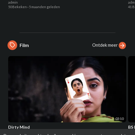
admin
adm
50 Bekeken
·
5 maanden geleden
41 
Ontdek meer
Film
03:10
Dirty Mind
BS
admin
adm