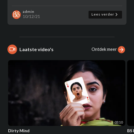
admin
Lees verder
10/12/21
Ontdek meer
Laatste video's
03:10
Dirty Mind
BS