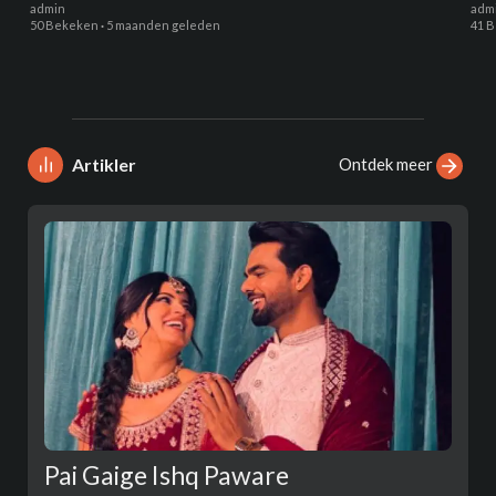
admin
adm
50 Bekeken
·
5 maanden geleden
41 
Ontdek meer
Artikler
Pai Gaige Ishq Paware