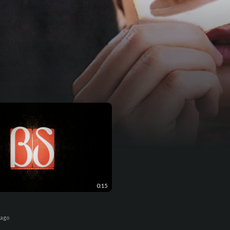
0:15
 ago