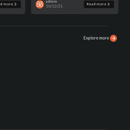
admin
ad more
Read more
10/12/21
Explore more