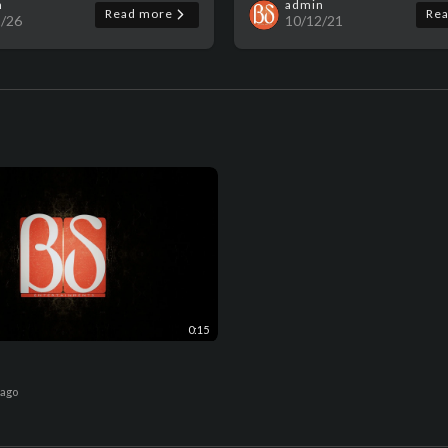
n
admin
Read more
Re
1/26
10/12/21
0:15
 ago