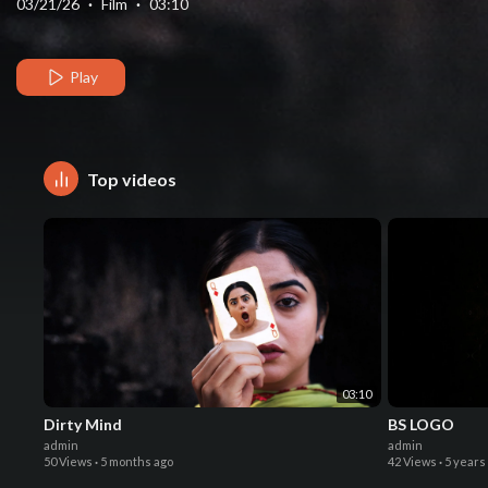
03/21/26
·
Film
·
03:10
Play
Top videos
03:10
Dirty Mind
BS LOGO
admin
admin
50 Views
·
5 months ago
42 Views
·
5 years