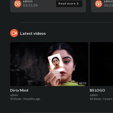
admin
admi
Read more
03/21/26
03/2
Latest videos
03:10
Dirty Mind
BS LOGO
admin
admin
50 Views
·
5 months ago
42 Views
·
5 years