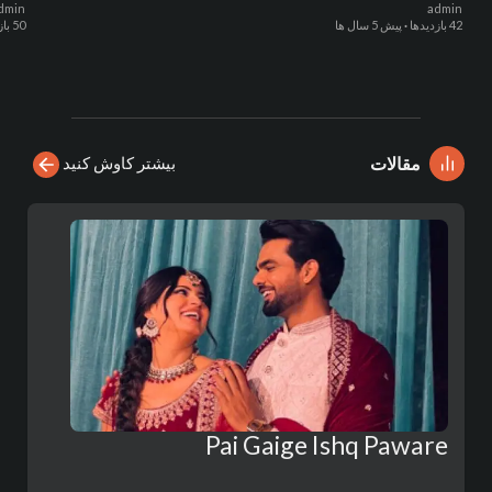
dmin
admin
42 بازدیدها
·
پیش 5 سال ها
50 بازدیدها
بیشتر کاوش کنید
مقالات
Pai Gaige Ishq Paware