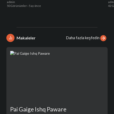
admin
adm
50 Görünümler
·
5 ay önce
42 
Daha fazla keşfedin
Makaleler
Pai Gaige Ishq Paware