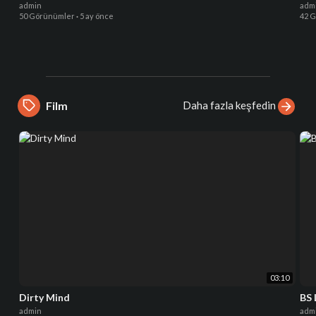
admin
adm
50 Görünümler
·
5 ay önce
42 
Daha fazla keşfedin
Film
03:10
Dirty Mind
BS
admin
adm