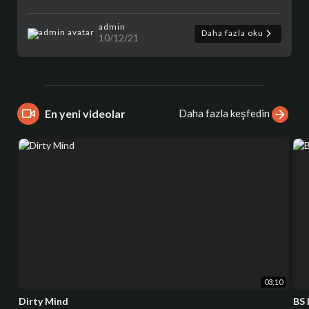
admin
Daha fazla oku
10/12/21
Daha fazla keşfedin
En yeni videolar
03:10
Dirty Mind
BS