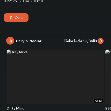
03/21/26
·
Film
·
03:10
Oyna
Daha fazla keşfedin
En iyi videolar
03:10
Dirty Mind
BS