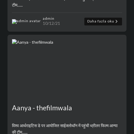
टीम......
admin
Daha fazla oku
10/12/21
Aanya - thefilmwala
विश्व आर्थराइटिस डे पर आयोजित साईक्लोथॉन में पहुंची थ्रीलर फिल्म आन्या
की टीम......