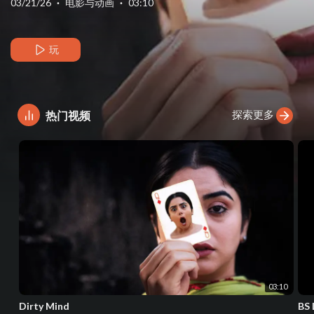
03/21/26
·
电影与动画
·
03:10
玩
探索更多
热门视频
03:10
Dirty Mind
BS