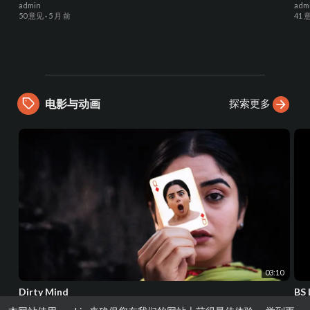
admin
adm
50 意见
·
5 月 前
41 
探索更多
电影与动画
03:10
Dirty Mind
BS
admin
adm