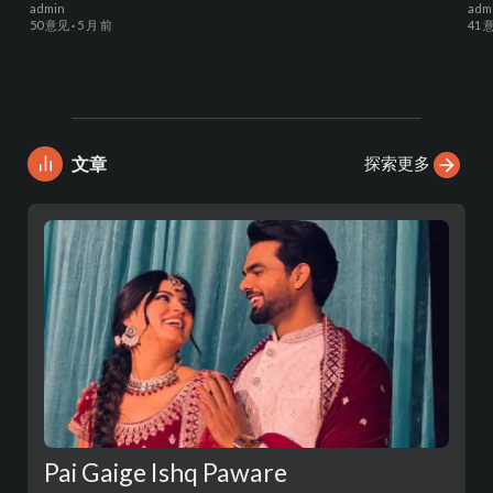
admin
adm
50 意见
·
5 月 前
41 
探索更多
文章
Pai Gaige Ishq Paware